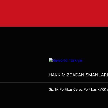
HAKKIMIZDA
DANIŞMANLARI
Gizlilik Politikası
Çerez Politikası
KVKK A