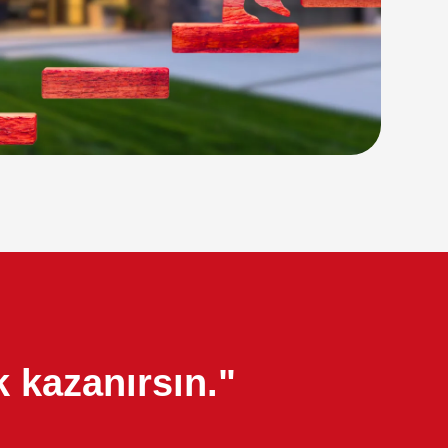
 kazanırsın."