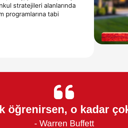
nkul stratejileri alanlarında
m programlarına tabi
k öğrenirsen, o kadar çok
- Warren Buffett